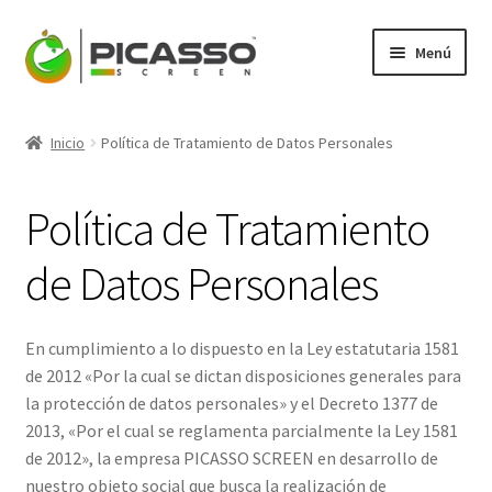
Ir
Ir
Menú
a
al
la
contenido
Expandi
Picasso
navegación
el
Inicio
Política de Tratamiento de Datos Personales
menú
Expandi
Productos
hijo
el
Política de Tratamiento
menú
Mi Cuenta
hijo
de Datos Personales
Blog
Contacto
En cumplimiento a lo dispuesto en la Ley estatutaria 1581
de 2012 «Por la cual se dictan disposiciones generales para
la protección de datos personales» y el Decreto 1377 de
2013, «Por el cual se reglamenta parcialmente la Ley 1581
de 2012», la empresa PICASSO SCREEN en desarrollo de
nuestro objeto social que busca la realización de