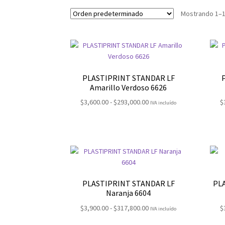
Mostrando 1–1
PLASTIPRINT STANDAR LF
Amarillo Verdoso 6626
Rango
$
3,600.00
-
$
293,000.00
$
IVA incluído
de
precios:
desde
$3,600.00
hasta
$293,000.00
PLASTIPRINT STANDAR LF
PL
Naranja 6604
Rango
$
3,900.00
-
$
317,800.00
$
IVA incluído
de