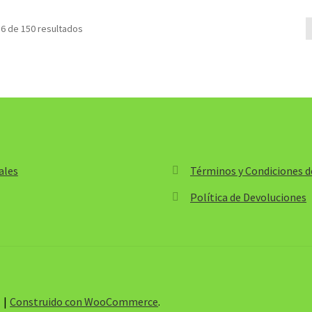
desde
hasta
$3,500.00
$244,90
6 de 150 resultados
hasta
$271,300.00
ales
Términos y Condiciones de
Política de Devoluciones
s
Construido con WooCommerce
.