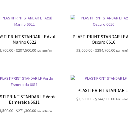
precios:
precios
desde
desde
$3,900.00
$3,800.
hasta
hasta
$311,700.00
$305,80
ASTIPRINT STANDAR LF Azul
PLASTIPRINT STANDAR LF A
Marino 6622
Oscuro 6616
Rango
Rango
3,700.00
-
$
287,500.00
$
3,600.00
-
$
284,700.00
IVA incluído
IVA inclu
de
de
precios:
precios
desde
desde
$3,700.00
$3,600.
hasta
hasta
$287,500.00
$284,70
PLASTIPRINT STANDAR L
STIPRINT STANDAR LF Verde
Rango
$
3,600.00
-
$
244,900.00
IVA inclu
Esmeralda 6611
de
Rango
3,500.00
-
$
271,300.00
precios
IVA incluído
de
desde
precios:
$3,600.