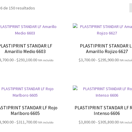
6 de 150 resultados
PLASTIPRINT STANDAR LF
PLASTIPRINT STANDAR L
Amarillo Medio 6603
Amarillo Rojizo 6627
Rango
Rango
3,700.00
-
$
293,100.00
$
3,700.00
-
$
295,900.00
IVA incluído
IVA inclu
de
de
precios:
precios
desde
desde
$3,700.00
$3,700.
hasta
hasta
$293,100.00
$295,90
ASTIPRINT STANDAR LF Rojo
PLASTIPRINT STANDAR LF R
Marlboro 6605
Intenso 6606
Rango
Rango
3,900.00
-
$
311,700.00
$
3,800.00
-
$
305,800.00
IVA incluído
IVA inclu
de
de