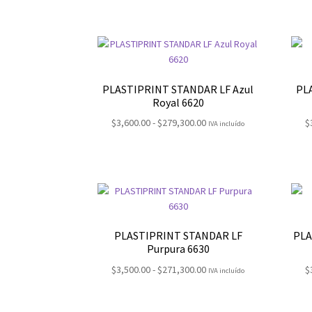
precios:
desde
$3,900.00
hasta
$317,800.00
PLASTIPRINT STANDAR LF Azul
PL
Royal 6620
Rango
$
3,600.00
-
$
279,300.00
$
IVA incluído
de
precios:
desde
$3,600.00
hasta
$279,300.00
PLASTIPRINT STANDAR LF
PLA
Purpura 6630
Rango
$
3,500.00
-
$
271,300.00
$
IVA incluído
de
precios: