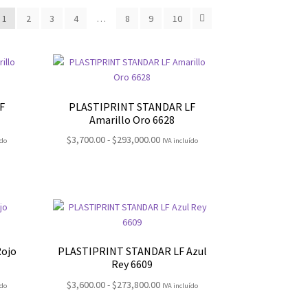
1
2
3
4
…
8
9
10
F
PLASTIPRINT STANDAR LF
Amarillo Oro 6628
Rango
$
3,700.00
-
$
293,000.00
ído
IVA incluído
de
:
precios:
desde
00
$3,700.00
hasta
0.00
$293,000.00
ojo
PLASTIPRINT STANDAR LF Azul
Rey 6609
Rango
$
3,600.00
-
$
273,800.00
ído
IVA incluído
de