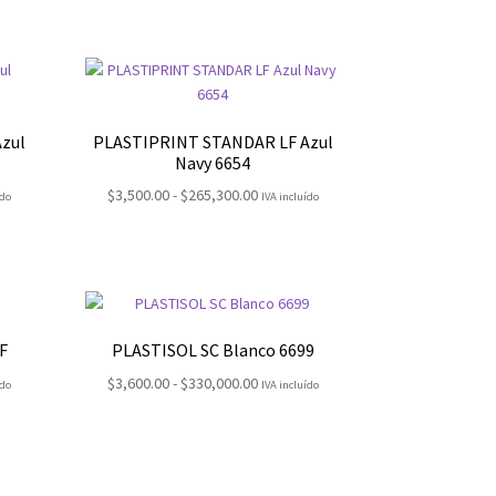
:
precios:
desde
00
$3,600.00
hasta
0.00
$273,800.00
zul
PLASTIPRINT STANDAR LF Azul
Navy 6654
Rango
$
3,500.00
-
$
265,300.00
ído
IVA incluído
de
:
precios:
desde
00
$3,500.00
hasta
0.00
$265,300.00
F
PLASTISOL SC Blanco 6699
Rango
$
3,600.00
-
$
330,000.00
ído
IVA incluído
de
:
precios:
desde
00
$3,600.00