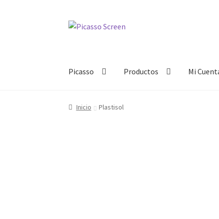
Ir
Ir
a
al
la
contenido
navegación
Picasso
Productos
Mi Cuent
Inicio
Plastisol