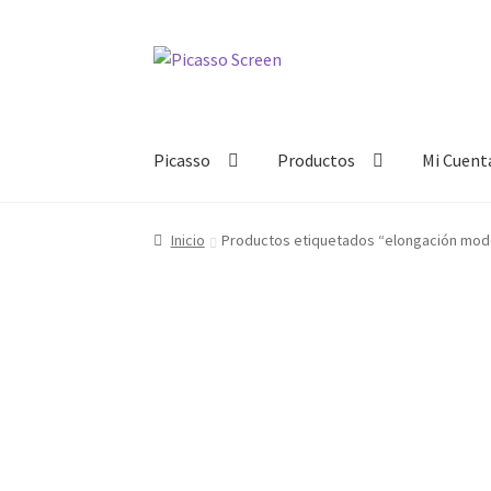
Ir
Ir
a
al
la
contenido
navegación
Picasso
Productos
Mi Cuent
Inicio
Productos etiquetados “elongación mod