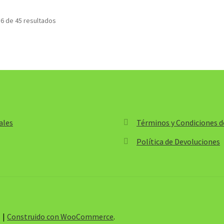
desde
desde
$5,700.00
$9,700.
6 de 45 resultados
hasta
hasta
$504,800.00
$994,30
ales
Términos y Condiciones de
Política de Devoluciones
s
Construido con WooCommerce
.