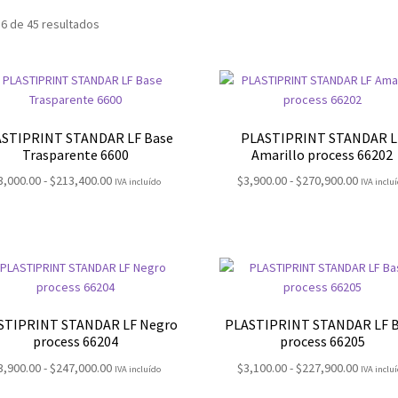
6 de 45 resultados
STIPRINT STANDAR LF Base
PLASTIPRINT STANDAR L
Trasparente 6600
Amarillo process 66202
Rango
Rango
3,000.00
-
$
213,400.00
$
3,900.00
-
$
270,900.00
IVA incluído
IVA inclu
de
de
precios:
precios
desde
desde
$3,000.00
$3,900.
hasta
hasta
$213,400.00
$270,90
STIPRINT STANDAR LF Negro
PLASTIPRINT STANDAR LF 
process 66204
process 66205
Rango
Rango
3,900.00
-
$
247,000.00
$
3,100.00
-
$
227,900.00
IVA incluído
IVA inclu
de
de