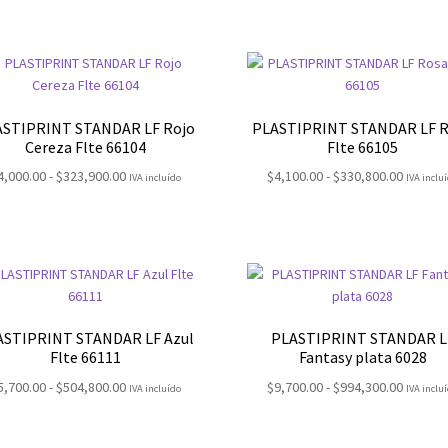
precios:
precios
desde
desde
$3,900.00
$3,100.
hasta
hasta
$247,000.00
$227,90
ASTIPRINT STANDAR LF Rojo
PLASTIPRINT STANDAR LF 
Cereza Flte 66104
Flte 66105
Rango
Rango
4,000.00
-
$
323,900.00
$
4,100.00
-
$
330,800.00
IVA incluído
IVA inclu
de
de
precios:
precios
desde
desde
$4,000.00
$4,100.
hasta
hasta
$323,900.00
$330,80
ASTIPRINT STANDAR LF Azul
PLASTIPRINT STANDAR L
Flte 66111
Fantasy plata 6028
Rango
Rango
5,700.00
-
$
504,800.00
$
9,700.00
-
$
994,300.00
IVA incluído
IVA inclu
de
de
precios:
precios