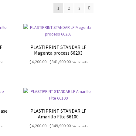
1
2
3
F
PLASTIPRINT STANDAR LF
Magenta process 66203
Rango
$
4,200.00
-
$
341,900.00
ído
IVA incluído
de
:
precios:
desde
00
$4,200.00
hasta
0.00
$341,900.00
Base
PLASTIPRINT STANDAR LF
Amarillo Flte 66100
Rango
$
4,200.00
-
$
349,900.00
ído
IVA incluído
de