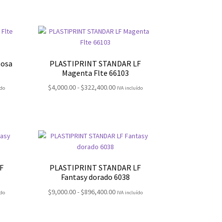
:
precios:
desde
00
$4,200.00
hasta
0.00
$349,900.00
Rosa
PLASTIPRINT STANDAR LF
Magenta Flte 66103
Rango
$
4,000.00
-
$
322,400.00
ído
IVA incluído
de
:
precios:
desde
00
$4,000.00
hasta
0.00
$322,400.00
F
PLASTIPRINT STANDAR LF
Fantasy dorado 6038
Rango
$
9,000.00
-
$
896,400.00
ído
IVA incluído
de
:
precios: