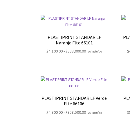
precios:
desde
$3,900.00
hasta
$260,100.00
PLASTIPRINT STANDAR LF
PL
Naranja Flte 66101
Rango
$
4,100.00
-
$
338,000.00
$
IVA incluído
de
precios:
desde
$4,100.00
hasta
$338,000.00
PLASTIPRINT STANDAR LF Verde
PL
Flte 66106
Rango
$
4,300.00
-
$
358,500.00
$
IVA incluído
de
precios: