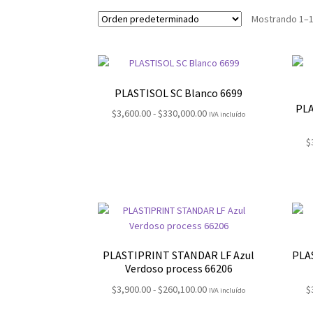
Mostrando 1–1
PLASTISOL SC Blanco 6699
PLA
Rango
$
3,600.00
-
$
330,000.00
IVA incluído
de
$
precios:
desde
$3,600.00
hasta
$330,000.00
PLASTIPRINT STANDAR LF Azul
PLA
Verdoso process 66206
Rango
$
3,900.00
-
$
260,100.00
$
IVA incluído
de