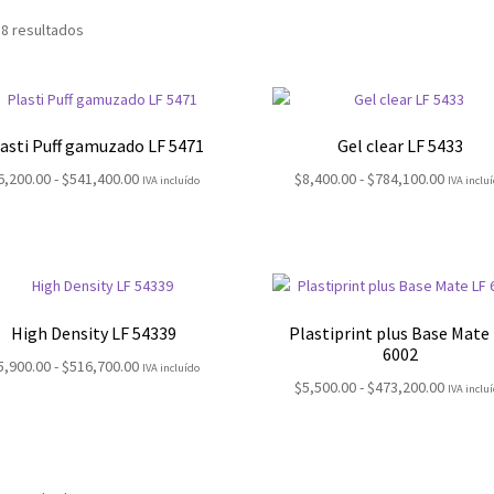
 8 resultados
asti Puff gamuzado LF 5471
Gel clear LF 5433
Rango
Rango
6,200.00
-
$
541,400.00
$
8,400.00
-
$
784,100.00
IVA incluído
IVA inclu
de
de
precios:
precios
desde
desde
$6,200.00
$8,400.
hasta
hasta
$541,400.00
$784,10
High Density LF 54339
Plastiprint plus Base Mate
6002
Rango
5,900.00
-
$
516,700.00
IVA incluído
Rango
$
5,500.00
-
$
473,200.00
de
IVA inclu
de
precios:
precios
desde
desde
$5,900.00
$5,500.
hasta