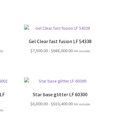
Gel Clear fast fusion LF 54338
Rango
$
7,500.00
-
$
688,000.00
ído
IVA incluído
de
:
precios:
desde
00
$7,500.00
hasta
0.00
$688,000.00
 LF
Star base glitter LF 60300
Rango
$
6,800.00
-
$
610,400.00
IVA incluído
de
ído
precios:
:
desde
$6,800.00
00
hasta