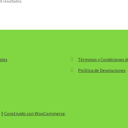
 8 resultados
hasta
$516,700.00
$473,20
ales
Términos y Condiciones de
Política de Devoluciones
s
Construido con WooCommerce
.