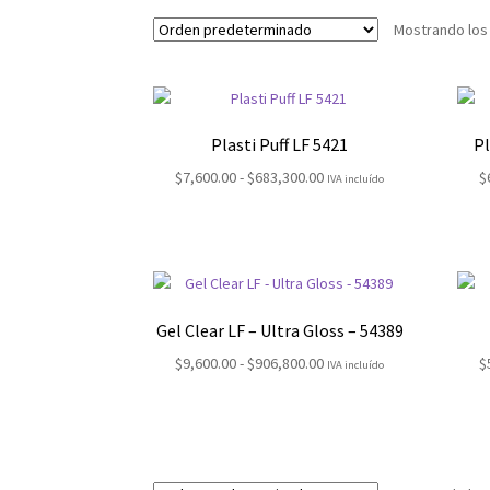
Mostrando los
Plasti Puff LF 5421
Pl
Rango
$
7,600.00
-
$
683,300.00
$
IVA incluído
de
precios:
desde
$7,600.00
hasta
$683,300.00
Gel Clear LF – Ultra Gloss – 54389
Rango
$
9,600.00
-
$
906,800.00
$
IVA incluído
de
precios:
desde
$9,600.00
hasta