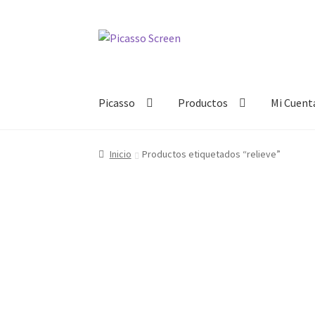
Ir
Ir
a
al
la
contenido
navegación
Picasso
Productos
Mi Cuent
Inicio
Productos etiquetados “relieve”