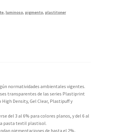
te
,
luminoso
,
pigmento
,
plastitoner
según normatividades ambientales vigentes.
es transparentes de las series Plastiprint
 High Density, Gel Clear, Plastipuff y
e del 3 al 6% para colores planos, y del 6 al
 pasta textil plastisol.
endan pigmentaciones de hasta el 2%..