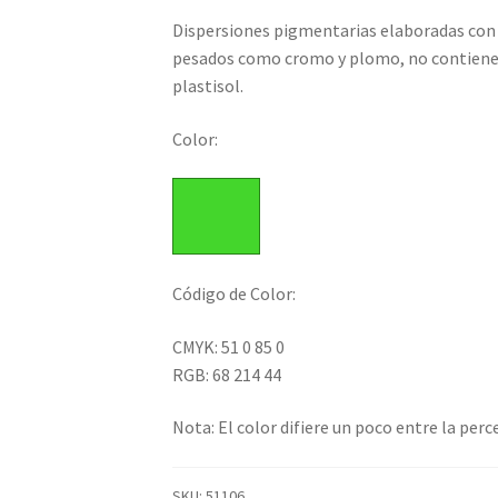
de
Dispersiones pigmentarias elaboradas con
precios:
pesados como cromo y plomo, no contienen 
desde
plastisol.
$10,300.
Color:
hasta
$82,200.
Código de Color:
CMYK: 51 0 85 0
RGB: 68 214 44
Nota: El color difiere un poco entre la perc
SKU:
51106