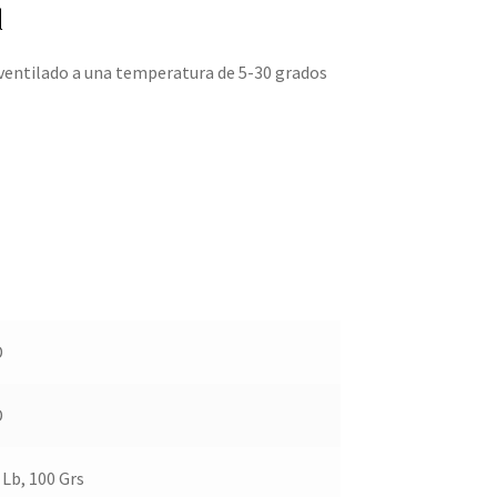
l
ventilado a una temperatura de 5-30 grados
D
D
 Lb, 100 Grs