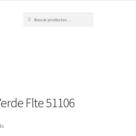
Buscar
Buscar
por:
erde Flte 51106
do