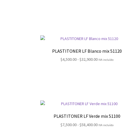
PLASTITONER LF Blanco mix 51120
Rango
$
4,500.00
-
$
32,900.00
IVA incluído
de
precios:
desde
$4,500.00
hasta
$32,900.00
PLASTITONER LF Verde mix 51100
Rango
$
7,500.00
-
$
58,400.00
IVA incluído