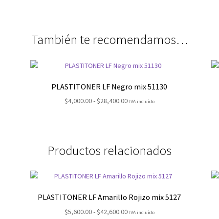
También te recomendamos…
PLASTITONER LF Negro mix 51130
Rango
$
4,000.00
-
$
28,400.00
IVA incluído
de
precios:
desde
$4,000.00
Productos relacionados
hasta
$28,400.00
PLASTITONER LF Amarillo Rojizo mix 5127
Rango
$
5,600.00
-
$
42,600.00
IVA incluído