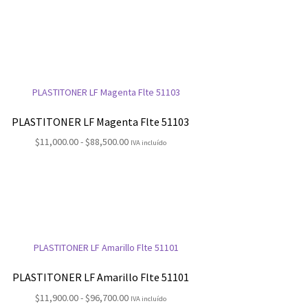
PLASTITONER LF Magenta Flte 51103
Rango
$
11,000.00
-
$
88,500.00
IVA incluído
de
precios:
desde
$11,000.00
hasta
$88,500.00
PLASTITONER LF Amarillo Flte 51101
Rango
$
11,900.00
-
$
96,700.00
IVA incluído