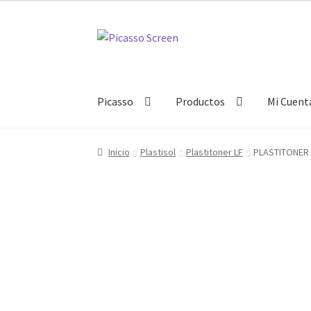
Ir
Ir
a
al
la
contenido
navegación
Picasso
Productos
Mi Cuent
Inicio
Plastisol
Plastitoner LF
PLASTITONER 