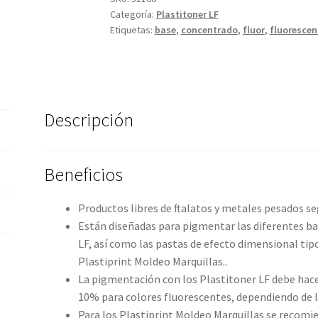
Categoría:
Plastitoner LF
Etiquetas:
base
,
concentrado
,
fluor
,
fluorescen
Descripción
Beneficios
Productos libres de ftalatos y metales pesados 
Están diseñadas para pigmentar las diferentes bas
LF, así como las pastas de efecto dimensional tipo
Plastiprint Moldeo Marquillas..
La pigmentación con los Plastitoner LF debe hacers
10% para colores fluorescentes, dependiendo de la
Para los Plastiprint Moldeo Marquillas se recomi