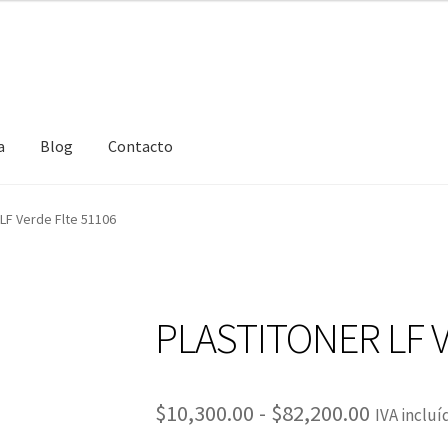
$10,300.00
hasta
$82,200.00
a
Blog
Contacto
LF Verde Flte 51106
PLASTITONER LF V
Rango
$
10,300.00
-
$
82,200.00
IVA incluí