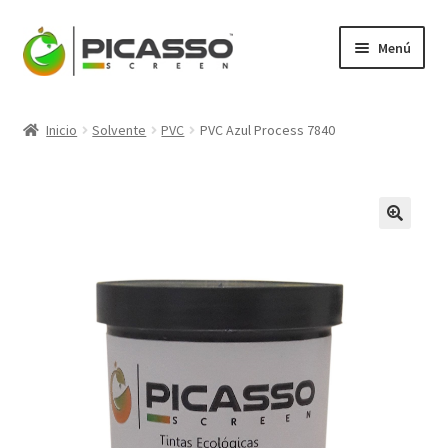
Ir
Ir
Menú
a
al
la
contenido
Expandi
Picasso
navegación
el
Inicio
Solvente
PVC
PVC Azul Process 7840
menú
Expandi
Productos
hijo
el
menú
Mi Cuenta
hijo
Blog
Contacto