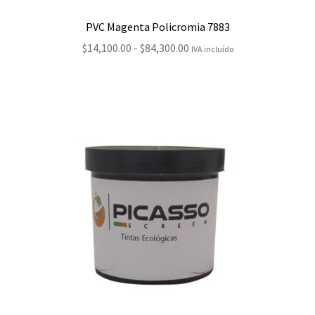
PVC Magenta Policromia 7883
Rango
$
14,100.00
-
$
84,300.00
IVA incluído
de
precios:
desde
$14,100.00
hasta
$84,300.00