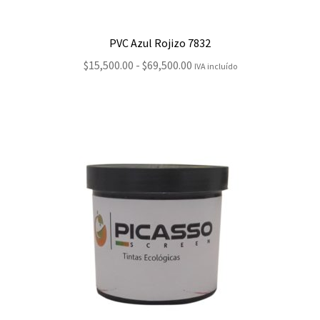
PVC Azul Rojizo 7832
Rango
$
15,500.00
-
$
69,500.00
IVA incluído
de
precios:
desde
$15,500.00
hasta
$69,500.00