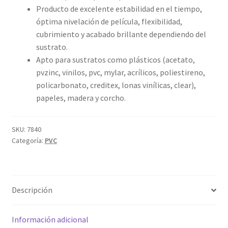
Producto de excelente estabilidad en el tiempo,
$12,000.00
óptima nivelación de película, flexibilidad,
hasta
cubrimiento y acabado brillante dependiendo del
$70,900.00
sustrato.
Apto para sustratos como plásticos (acetato,
pvzinc, vinilos, pvc, mylar, acrílicos, poliestireno,
policarbonato, creditex, lonas vinílicas, clear),
papeles, madera y corcho.
SKU:
7840
Categoría:
PVC
Descripción
Información adicional