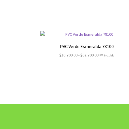
PVC Verde Esmeralda 78100
Rango
$
10,700.00
-
$
62,700.00
IVA incluído
de
precios:
desde
$10,700.00
hasta
$62,700.00