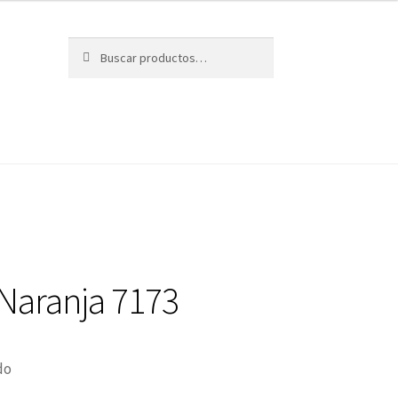
Buscar
Buscar
por:
Naranja 7173
do