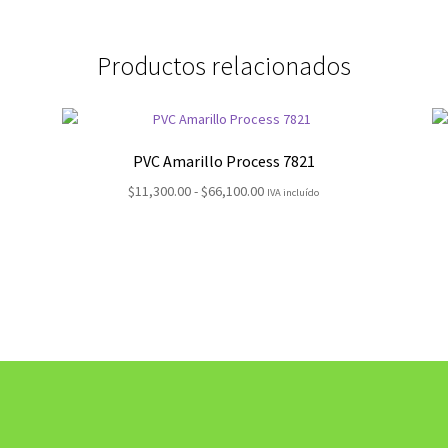
Productos relacionados
PVC Amarillo Process 7821
Rango
$
11,300.00
-
$
66,100.00
IVA incluído
de
precios:
desde
$11,300.00
hasta
$66,100.00