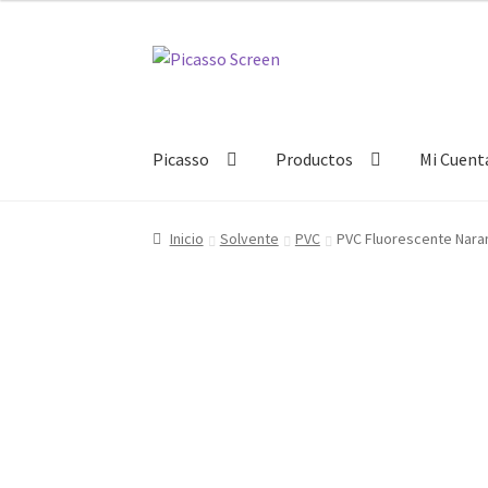
Ir
Ir
a
al
la
contenido
navegación
Picasso
Productos
Mi Cuent
Inicio
Solvente
PVC
PVC Fluorescente Nara