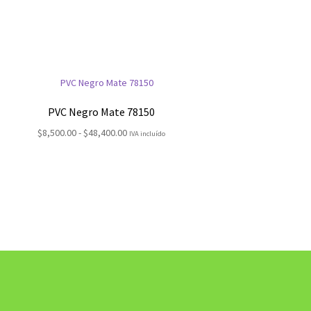
PVC Negro Mate 78150
Rango
$
8,500.00
-
$
48,400.00
IVA incluído
de
precios:
desde
$8,500.00
hasta
$48,400.00