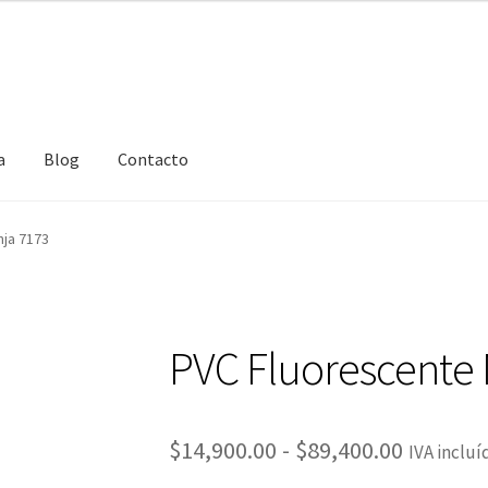
desde
$14,900.00
hasta
$89,400.00
a
Blog
Contacto
nja 7173
PVC Fluorescente 
Rango
$
14,900.00
-
$
89,400.00
IVA incluí