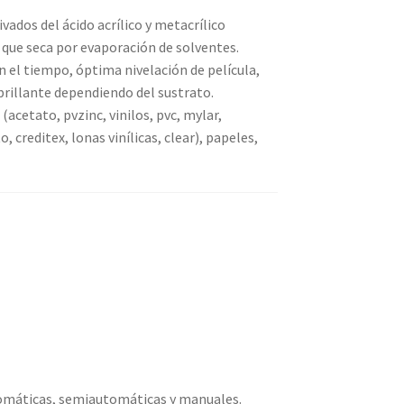
ados del ácido acrílico y metacrílico
 que seca por evaporación de solventes.
n el tiempo, óptima nivelación de película,
brillante dependiendo del sustrato.
00
acetato, pvzinc, vinilos, pvc, mylar,
, creditex, lonas vinílicas, clear), papeles,
00
tomáticas, semiautomáticas y manuales.