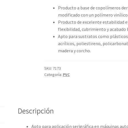
de
Producto a base de copolímeros deriv
precios:
modificado con un polímero vinílico
desde
Producto de excelente estabilidad e
flexibilidad, cubrimiento y acabado 
$14,900.
Apto para sustratos como plásticos (
hasta
acrílicos, poliestireno, policarbonato
$89,400.
madera y corcho.
SKU:
7173
Categoría:
PVC
Descripción
Apto para aplicación serigráfica en máquinas au