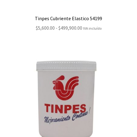
Tinpes Cubriente Elastico 54199
Rango
$
5,600.00
-
$
499,900.00
IVA incluído
de
precios:
desde
$5,600.00
hasta
$499,900.00