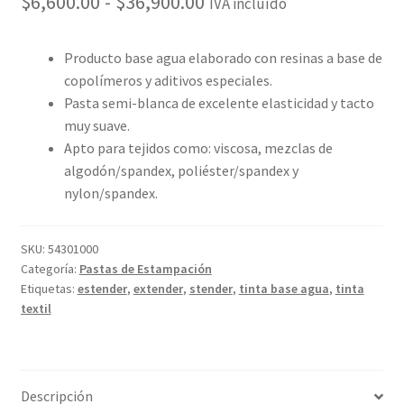
Rango
$
6,600.00
-
$
36,900.00
IVA incluído
de
Producto base agua elaborado con resinas a base de
precios:
copolímeros y aditivos especiales.
desde
Pasta semi-blanca de excelente elasticidad y tacto
muy suave.
$6,600.00
Apto para tejidos como: viscosa, mezclas de
hasta
algodón/spandex, poliéster/spandex y
$36,900.00
nylon/spandex.
SKU:
54301000
Categoría:
Pastas de Estampación
Etiquetas:
estender
,
extender
,
stender
,
tinta base agua
,
tinta
textil
Descripción