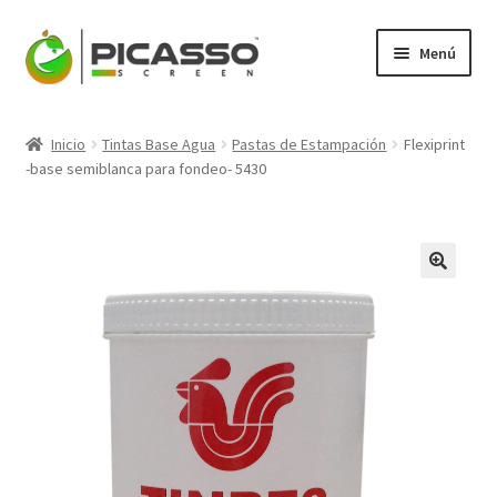
Ir
Ir
Menú
a
al
la
contenido
Expandi
Picasso
navegación
el
Inicio
Tintas Base Agua
Pastas de Estampación
Flexiprint
menú
Expandi
-base semiblanca para fondeo- 5430
Productos
hijo
el
menú
Mi Cuenta
hijo
Blog
Contacto