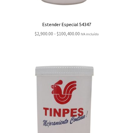
Estender Especial 54347
Rango
$
2,900.00
-
$
100,400.00
IVA incluído
de
precios:
desde
$2,900.00
hasta
$100,400.00