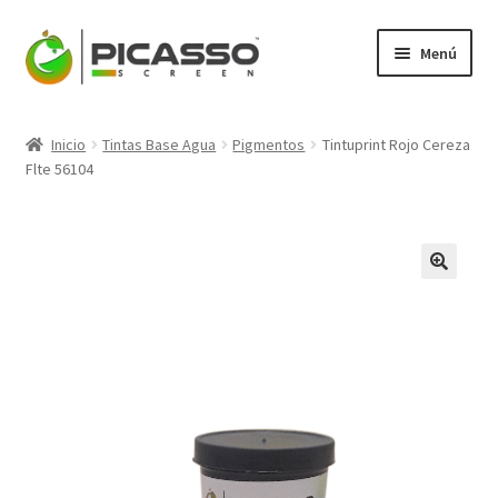
Ir
Ir
Menú
a
al
la
contenido
Expandi
Picasso
navegación
el
Inicio
Tintas Base Agua
Pigmentos
Tintuprint Rojo Cereza
menú
Expandi
Flte 56104
Productos
hijo
el
menú
Mi Cuenta
hijo
Blog
Contacto