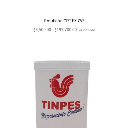
Emulsión CPTEX 757
Rango
$
8,500.00
-
$
193,700.00
IVA incluído
de
precios:
desde
$8,500.00
hasta
$193,700.00