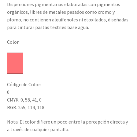
Dispersiones pigmentarias elaboradas con pigmentos
precios:
orgánicos, libres de metales pesados como cromo y
desde
plomo, no contienen alquifenoles ni etoxilados, diseñadas
para tinturar pastas textiles base agua.
$7,100.00
hasta
Color:
$55,000.00
Código de Color:
0
CMYK: 0, 58, 41, 0
RGB: 255, 114, 118
Nota: El color difiere un poco entre la percepción directa y
a través de cualquier pantalla.