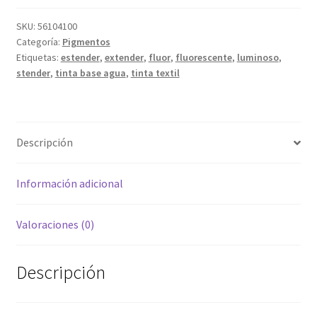
SKU:
56104100
Categoría:
Pigmentos
Etiquetas:
estender
,
extender
,
fluor
,
fluorescente
,
luminoso
,
stender
,
tinta base agua
,
tinta textil
Descripción
Información adicional
Valoraciones (0)
Descripción