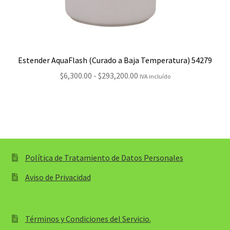
Estender AquaFlash (Curado a Baja Temperatura) 54279
Rango
$
6,300.00
-
$
293,200.00
IVA incluído
de
precios:
desde
$6,300.00
hasta
$293,200.00
Política de Tratamiento de Datos Personales
Aviso de Privacidad
Términos y Condiciones del Servicio.