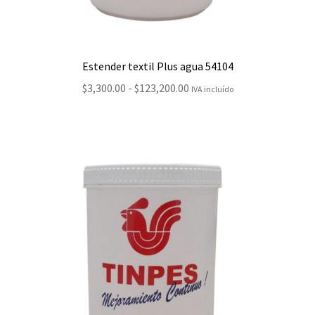
Estender textil Plus agua 54104
Rango
$
3,300.00
-
$
123,200.00
IVA incluído
de
precios:
desde
$3,300.00
hasta
$123,200.00