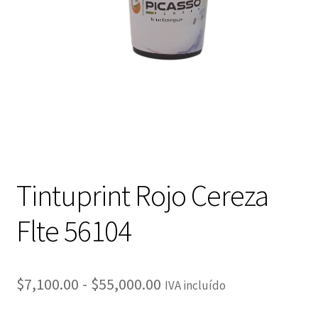
Tintuprint Rojo Cereza
Flte 56104
Rango
$
7,100.00
-
$
55,000.00
IVA incluído
de