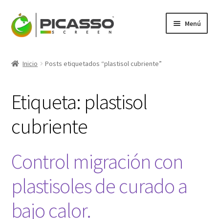
Ir
Ir
Menú
a
al
la
contenido
Expandi
Picasso
navegación
el
Inicio
Posts etiquetados “plastisol cubriente”
menú
Expandi
Productos
hijo
el
Etiqueta:
plastisol
menú
Mi Cuenta
hijo
cubriente
Blog
Contacto
Control migración con
plastisoles de curado a
bajo calor.