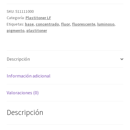
SKU:
511111000
Categoría:
Plastitoner LF
Etiquetas:
base
,
concentrado
,
fluor
,
fluorescente
,
luminoso
,
pigmento
,
plastitoner
Descripción
Información adicional
Valoraciones (0)
Descripción