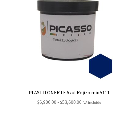
PLASTITONER LF Azul Rojizo mix 5111
Rango
$
6,900.00
-
$
53,600.00
IVA incluído
de
precios:
desde
$6,900.00