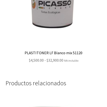
PLASTITONER LF Blanco mix 51120
Rango
$
4,500.00
-
$
32,900.00
IVA incluído
de
precios:
desde
Productos relacionados
$4,500.00
hasta
$32,900.00