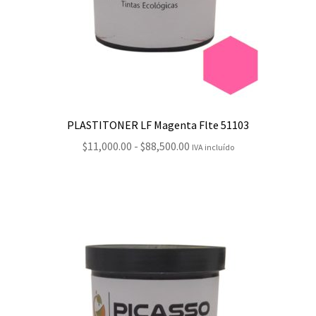
PLASTITONER LF Magenta Flte 51103
Rango
$
11,000.00
-
$
88,500.00
IVA incluído
de
precios:
desde
$11,000.00
hasta
$88,500.00