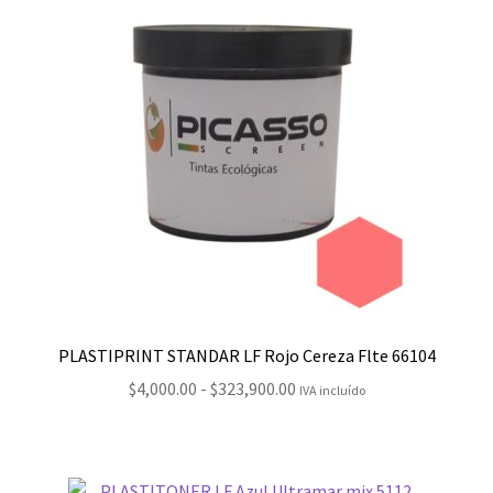
hasta
$53,600.00
PLASTIPRINT STANDAR LF Rojo Cereza Flte 66104
Rango
$
4,000.00
-
$
323,900.00
IVA incluído
de
precios:
desde