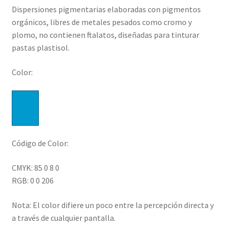
Dispersiones pigmentarias elaboradas con pigmentos
precios:
orgánicos, libres de metales pesados como cromo y
desde
plomo, no contienen ftalatos, diseñadas para tinturar
pastas plastisol.
$11,900.00
hasta
Color:
$96,200.00
Código de Color:
CMYK: 85 0 8 0
RGB: 0 0 206
Nota: El color difiere un poco entre la percepción directa y
a través de cualquier pantalla.