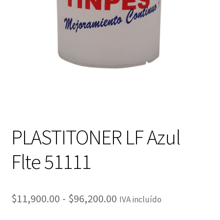
PLASTITONER LF Azul
Flte 51111
Rango
$
11,900.00
-
$
96,200.00
IVA incluído
de