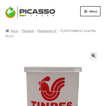
Ir
Ir
Menú
a
al
la
contenido
Expandi
Picasso
navegación
el
Inicio
Plastisol
Plastitoner LF
PLASTITONER LF Azul Flte
menú
Expandi
51111
Productos
hijo
el
menú
Mi Cuenta
hijo
Blog
Contacto