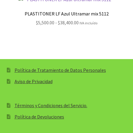
$4,000.00
hasta
PLASTITONER LF Azul Ultramar mix 5112
$323,900.00
Rango
$
5,500.00
-
$
38,400.00
IVA incluído
de
precios:
desde
$5,500.00
hasta
$38,400.00
Política de Tratamiento de Datos Personales
Aviso de Privacidad
Términos y Condiciones del Servicio.
Política de Devoluciones