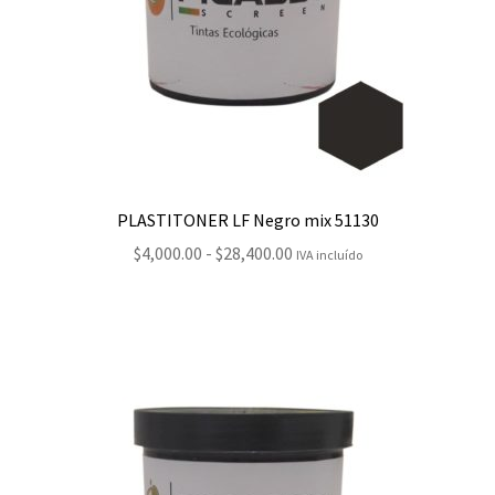
PLASTITONER LF Negro mix 51130
Rango
$
4,000.00
-
$
28,400.00
IVA incluído
de
precios:
desde
$4,000.00
hasta
$28,400.00