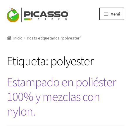
Ir
Ir
Menú
a
al
la
contenido
Expandi
Picasso
navegación
el
Inicio
Posts etiquetados “polyester”
menú
Expandi
Productos
hijo
el
Etiqueta:
polyester
menú
Mi Cuenta
hijo
Blog
Estampado en poliéster
Contacto
100% y mezclas con
nylon.