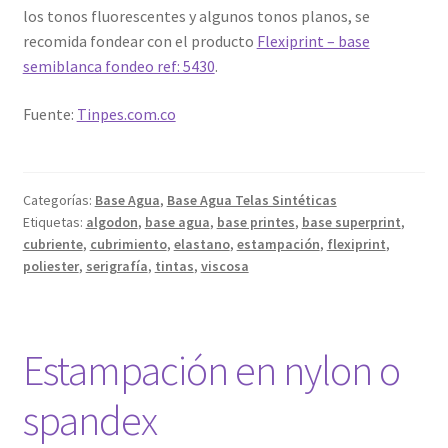
los tonos fluorescentes y algunos tonos planos, se
recomida fondear con el producto
Flexiprint – base
semiblanca fondeo ref: 5430
.
Fuente:
Tinpes.com.co
Categorías:
Base Agua
,
Base Agua Telas Sintéticas
Etiquetas:
algodon
,
base agua
,
base printes
,
base superprint
,
cubriente
,
cubrimiento
,
elastano
,
estampación
,
flexiprint
,
poliester
,
serigrafía
,
tintas
,
viscosa
Estampación en nylon o
spandex