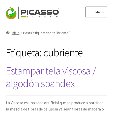
Ir
Ir
Menú
a
al
la
contenido
Expandi
Picasso
navegación
el
Inicio
Posts etiquetados “cubriente”
menú
Expandi
Productos
hijo
el
Etiqueta:
cubriente
menú
Mi Cuenta
hijo
Blog
Estampar tela viscosa /
Contacto
algodón spandex
La Viscosa es una seda artificial que se produce a partir de
la mezcla de fibras de celulosa ya sean fibras de madera o