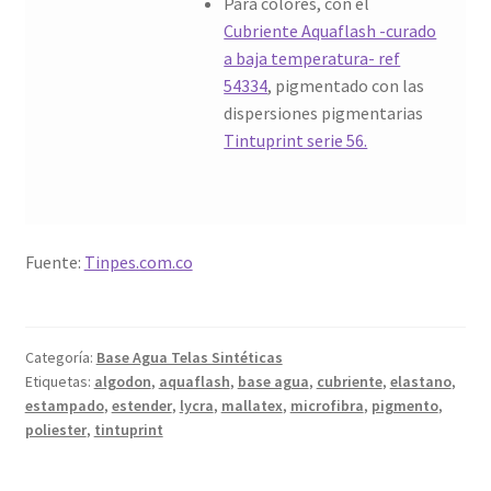
Para colores, con el
Cubriente Aquaflash -curado
a baja temperatura- ref
54334
, pigmentado con las
dispersiones pigmentarias
Tintuprint serie 56.
Fuente:
Tinpes.com.co
Categoría:
Base Agua Telas Sintéticas
Etiquetas:
algodon
,
aquaflash
,
base agua
,
cubriente
,
elastano
,
estampado
,
estender
,
lycra
,
mallatex
,
microfibra
,
pigmento
,
poliester
,
tintuprint